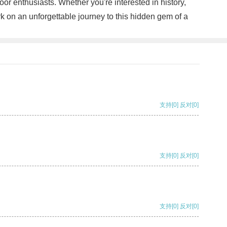
door enthusiasts. Whether you're interested in history,
 on an unforgettable journey to this hidden gem of a
支持
[0]
反对
[0]
支持
[0]
反对
[0]
支持
[0]
反对
[0]