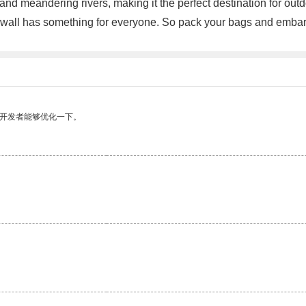
s, and meandering rivers, making it the perfect destination for out
sewall has something for everyone. So pack your bags and embark
望开发者能够优化一下。