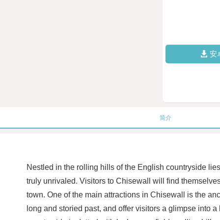
安
简介
Nestled in the rolling hills of the English countryside li
truly unrivaled. Visitors to Chisewall will find themsel
town. One of the main attractions in Chisewall is the anc
long and storied past, and offer visitors a glimpse into a