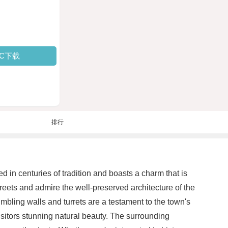
PC下载
排行
ed in centuries of tradition and boasts a charm that is
treets and admire the well-preserved architecture of the
umbling walls and turrets are a testament to the town's
 visitors stunning natural beauty. The surrounding