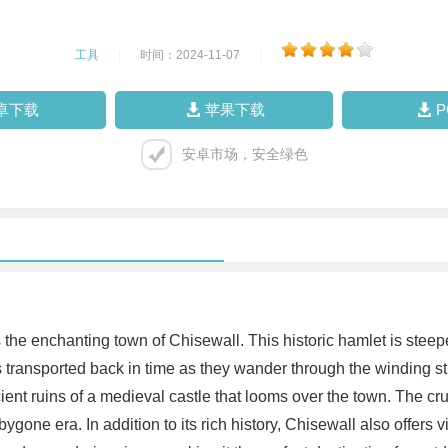
工具
|
时间：2024-11-07
|
卓下载
苹果下载
安卓市场，安全绿色
es the enchanting town of Chisewall. This historic hamlet is steep
ves transported back in time as they wander through the winding s
ient ruins of a medieval castle that looms over the town. The cr
 bygone era. In addition to its rich history, Chisewall also offers