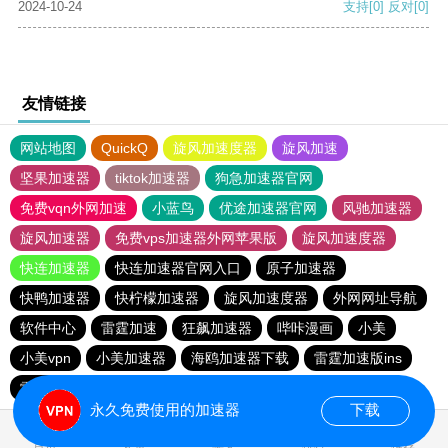
2024-10-24
支持
[0]
反对
[0]
友情链接
网站地图
QuickQ
旋风加速度器
旋风加速
坚果加速器
tiktok加速器
狗急加速器官网
免费vqn外网加速
小蓝鸟
优途加速器官网
风驰加速器
旋风加速器
免费vps加速器外网苹果版
旋风加速度器
快连加速器
快连加速器官网入口
原子加速器
快鸭加速器
快柠檬加速器
旋风加速度器
外网网址导航
软件中心
雷霆加速
狂飙加速器
哔咔漫画
小美
小美vpn
小美加速器
海鸥加速器下载
雷霆加速版ins
雷霆加速下载
雷霆加速
海鸥加速度
永久免费使用的加速器
下载
0.023636s
首页
安卓
苹果
排行
推荐