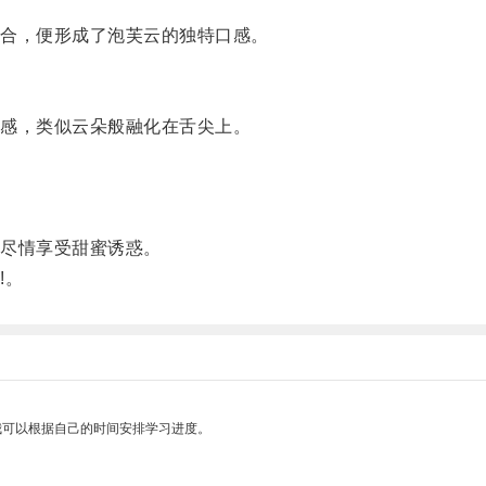
合，便形成了泡芙云的独特口感。
感，类似云朵般融化在舌尖上。
尽情享受甜蜜诱惑。
!。
我可以根据自己的时间安排学习进度。