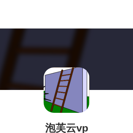
泡芙云vp