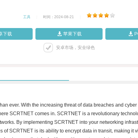
工具
|
时间：2024-08-21
|
卓下载
苹果下载
安卓市场，安全绿色
than ever. With the increasing threat of data breaches and cyber a
is where SCRTNET comes in. SCRTNET is a revolutionary technolo
works. By implementing SCRTNET into your networking infrastruc
 of SCRTNET is its ability to encrypt data in transit, making it v