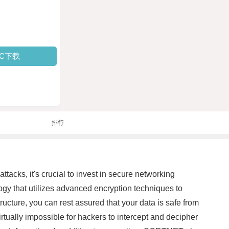
PC下载
排行
ttacks, it's crucial to invest in secure networking
gy that utilizes advanced encryption techniques to
ture, you can rest assured that your data is safe from
irtually impossible for hackers to intercept and decipher