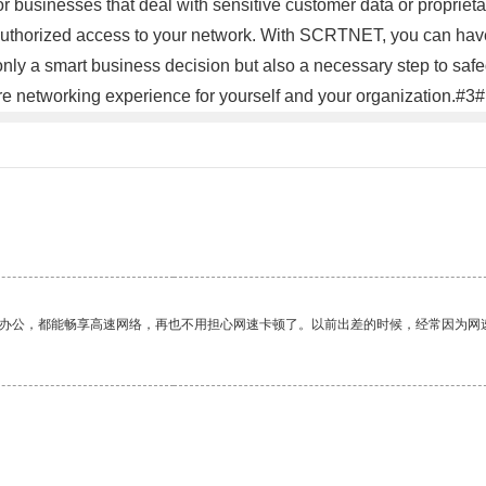
l for businesses that deal with sensitive customer data or propri
authorized access to your network. With SCRTNET, you can have
y a smart business decision but also a necessary step to safegu
 networking experience for yourself and your organization.#3#
作办公，都能畅享高速网络，再也不用担心网速卡顿了。以前出差的时候，经常因为网