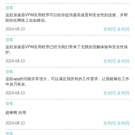
游客
这款加速器VPM应用程序可以给你提供最高速度和安全性的连接，并帮
助你在网络上自由移动。
2024-08-13
支持
[0]
反对
[0]
游客
这款加速器VPM应用程序已经为我们带来了无限的流畅体验和安全性保
护。
2024-08-13
支持
[0]
反对
[0]
游客
这款app的功能非常强大，可以满足我所有的工作需求，让我能够在工作
中游刃有余。
2024-08-13
支持
[0]
反对
[0]
游客
超棒啊 好用
2024-08-13
支持
[0]
反对
[0]
游客