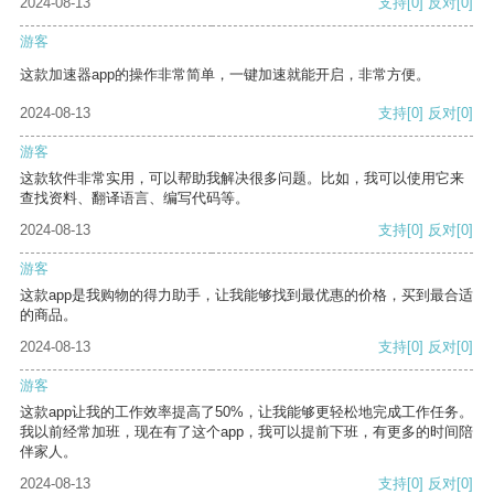
2024-08-13
支持
[0]
反对
[0]
游客
这款加速器app的操作非常简单，一键加速就能开启，非常方便。
2024-08-13
支持
[0]
反对
[0]
游客
这款软件非常实用，可以帮助我解决很多问题。比如，我可以使用它来
查找资料、翻译语言、编写代码等。
2024-08-13
支持
[0]
反对
[0]
游客
这款app是我购物的得力助手，让我能够找到最优惠的价格，买到最合适
的商品。
2024-08-13
支持
[0]
反对
[0]
游客
这款app让我的工作效率提高了50%，让我能够更轻松地完成工作任务。
我以前经常加班，现在有了这个app，我可以提前下班，有更多的时间陪
伴家人。
2024-08-13
支持
[0]
反对
[0]