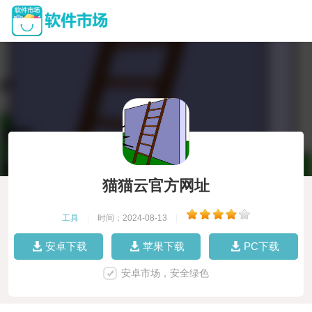
猫猫云官方网址
工具
|
时间：2024-08-13
|
安卓下载
苹果下载
PC下载
安卓市场，安全绿色