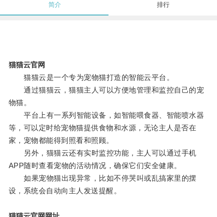
简介
排行
猫猫云官网
猫猫云是一个专为宠物猫打造的智能云平台。
通过猫猫云，猫猫主人可以方便地管理和监控自己的宠
物猫。
平台上有一系列智能设备，如智能喂食器、智能喷水器
等，可以定时给宠物猫提供食物和水源，无论主人是否在
家，宠物都能得到照看和照顾。
另外，猫猫云还有实时监控功能，主人可以通过手机
APP随时查看宠物的活动情况，确保它们安全健康。
如果宠物猫出现异常，比如不停哭叫或乱搞家里的摆
设，系统会自动向主人发送提醒。
猫猫云官网网址